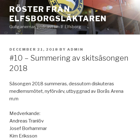
Skip
RÖSTER FRÅN
to
ELFSBORGSLÄKTAREN
content
Guliganernas podcast om IF Elfsborg
POSTED
DECEMBER 21, 2018
BY
ADMIN
ON
#10 – Summering av skitsäsongen
2018
Säsongen 2018 summeras, dessutom diskuteras
medlemsmötet, nyförvärv, utbyggnad av Borås Arena
m.m
Medverkande:
Andreas Tranlöv
Josef Borhammar
Kim Eriksson