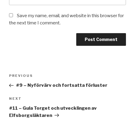
Save my name, email, and website in this browser for
the next time I comment.
Post
Previous
PREVIOUS
navigation
Post
#9 – Nyförvärv och fortsatta förluster
Next
NEXT
Post
#11 – Gula Torget och utvecklingen av
Elfsborgsläktaren